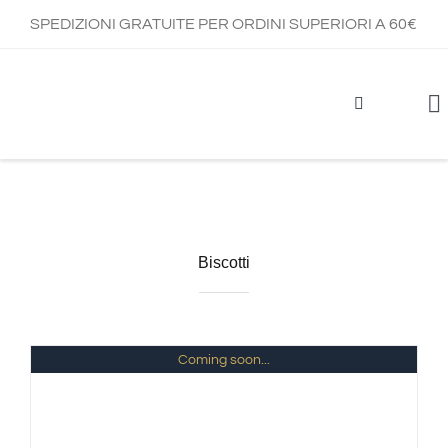
Salta
SPEDIZIONI GRATUITE PER ORDINI SUPERIORI A 60€
al
contenuto
To
Na
Biscotti
Coming soon...