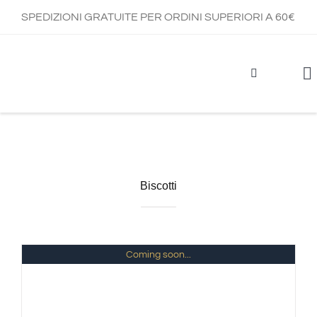
Salta
SPEDIZIONI GRATUITE PER ORDINI SUPERIORI A 60€
al
contenuto
To
Na
Biscotti
Coming soon...