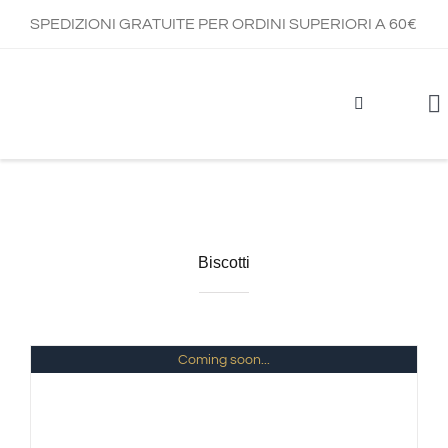
Salta
SPEDIZIONI GRATUITE PER ORDINI SUPERIORI A 60€
al
contenuto
To
Na
Biscotti
Coming soon...